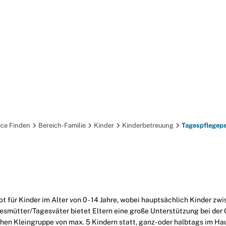
BÜRGER-SERVICE
FREIZE
ice Finden
Bereich-Familie
Kinder
Kinderbetreuung
Tagespflegep
für Kinder im Alter von 0 - 14 Jahre, wobei hauptsächlich Kinder zw
gesmütter/Tagesväter bietet Eltern eine große Unterstützung bei der 
lichen Kleingruppe von max. 5 Kindern statt, ganz- oder halbtags im H