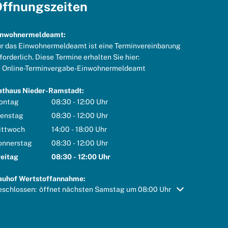
ffnungszeiten
inwohnermeldeamt:
r das Einwohnermeldeamt ist eine Terminvereinbarung
forderlich. Diese Termine erhalten Sie hier:
Online-Terminvergabe-Einwohnermeldeamt
athaus Nieder-Ramstadt:
ontag
08:30
-
12:00
Uhr
Von 08:30 bis 12:00 Uhr
ienstag
08:30
-
12:00
Uhr
Von 08:30 bis 12:00 Uhr
ittwoch
14:00
-
18:00
Uhr
Von 14:00 bis 18:00 Uhr
onnerstag
08:30
-
12:00
Uhr
Von 08:30 bis 12:00 Uhr
reitag
08:30
-
12:00
Uhr
Von 08:30 bis 12:00 Uhr
auhof Wertstoffannahme:
icken, um weitere Öffnungs- oder Schließzeiten auszublenden
eschlossen:
öffnet nächsten Samstag um 08:00 Uhr