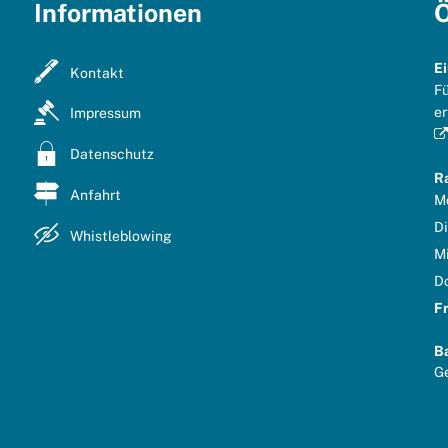
Informationen
Ö
E
Kontakt
Fü
er
Impressum
Datenschutz
R
Anfahrt
M
D
Whistleblowing
M
D
F
B
Kl
G