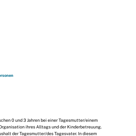
SUCHE
IT
STANDORT
ersonen
ischen 0 und 3 Jahren bei einer Tagesmutter/einem
Organisation ihres Alltags und der Kinderbetreuung.
aushalt der Tagesmutter/des Tagesvater. In diesem