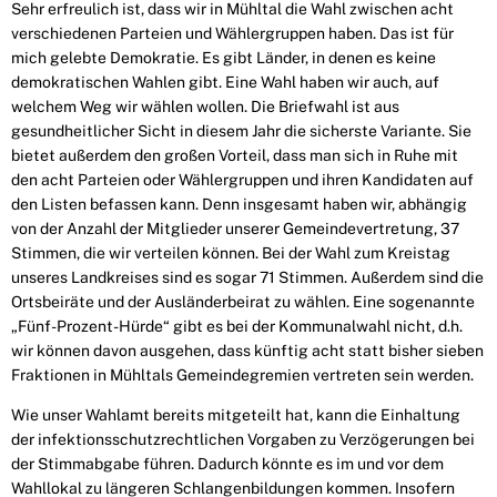
Sehr erfreulich ist, dass wir in Mühltal die Wahl zwischen acht
verschiedenen Parteien und Wähler­gruppen haben. Das ist für
mich gelebte Demokratie. Es gibt Länder, in denen es keine
demokratischen Wahlen gibt. Eine Wahl haben wir auch, auf
welchem Weg wir wählen wollen. Die Briefwahl ist aus
gesundheitlicher Sicht in diesem Jahr die sicherste Variante. Sie
bietet außerdem den großen Vorteil, dass man sich in Ruhe mit
den acht Parteien oder Wählergruppen und ihren Kandidaten auf
den Listen befassen kann. Denn insgesamt haben wir, abhängig
von der Anzahl der Mitglieder unserer Gemein­devertretung, 37
Stimmen, die wir verteilen können. Bei der Wahl zum Kreistag
unseres Landkreises sind es sogar 71 Stimmen. Außerdem sind die
Ortsbeiräte und der Ausländerbeirat zu wählen. Eine sogenannte
„Fünf-Prozent-Hürde“ gibt es bei der Kommunalwahl nicht, d.h.
wir können davon ausge­hen, dass künftig acht statt bisher sieben
Fraktionen in Mühltals Gemeindegremien ver­treten sein wer­den.
Wie unser Wahlamt bereits mitgeteilt hat, kann die Einhaltung
der infektionsschutzrechtlichen Vorga­ben zu Verzögerungen bei
der Stimmabgabe führen. Dadurch könnte es im und vor dem
Wahllokal zu längeren Schlangenbildungen kommen. Insofern