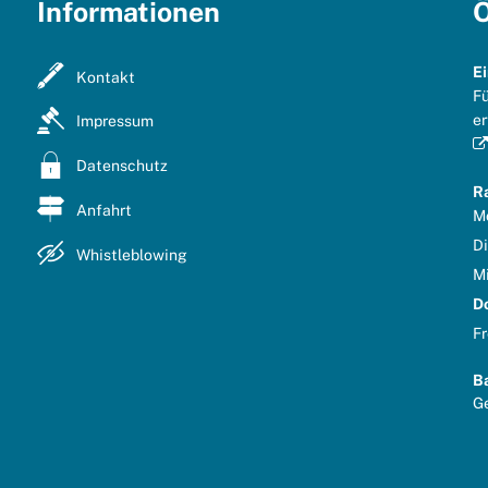
Informationen
Ö
E
Kontakt
Fü
er
Impressum
Datenschutz
R
Anfahrt
M
D
Whistleblowing
M
D
Fr
B
Kl
G