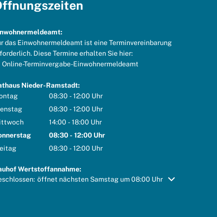
ffnungszeiten
inwohnermeldeamt:
r das Einwohnermeldeamt ist eine Terminvereinbarung
forderlich. Diese Termine erhalten Sie hier:
Online-Terminvergabe-Einwohnermeldeamt
athaus Nieder-Ramstadt:
ontag
08:30
-
12:00
Uhr
Von 08:30 bis 12:00 Uhr
ienstag
08:30
-
12:00
Uhr
Von 08:30 bis 12:00 Uhr
ittwoch
14:00
-
18:00
Uhr
Von 14:00 bis 18:00 Uhr
onnerstag
08:30
-
12:00
Uhr
Von 08:30 bis 12:00 Uhr
eitag
08:30
-
12:00
Uhr
Von 08:30 bis 12:00 Uhr
auhof Wertstoffannahme:
icken, um weitere Öffnungs- oder Schließzeiten auszublenden
eschlossen:
öffnet nächsten Samstag um 08:00 Uhr