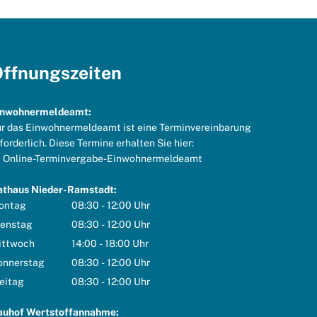
ffnungszeiten
inwohnermeldeamt:
r das Einwohnermeldeamt ist eine Terminvereinbarung
forderlich. Diese Termine erhalten Sie hier:
Online-Terminvergabe-Einwohnermeldeamt
athaus Nieder-Ramstadt:
ontag
08:30
-
12:00
Uhr
Von 08:30 bis 12:00 Uhr
ienstag
08:30
-
12:00
Uhr
Von 08:30 bis 12:00 Uhr
ittwoch
14:00
-
18:00
Uhr
Von 14:00 bis 18:00 Uhr
onnerstag
08:30
-
12:00
Uhr
Von 08:30 bis 12:00 Uhr
eitag
08:30
-
12:00
Uhr
Von 08:30 bis 12:00 Uhr
auhof Wertstoffannahme: