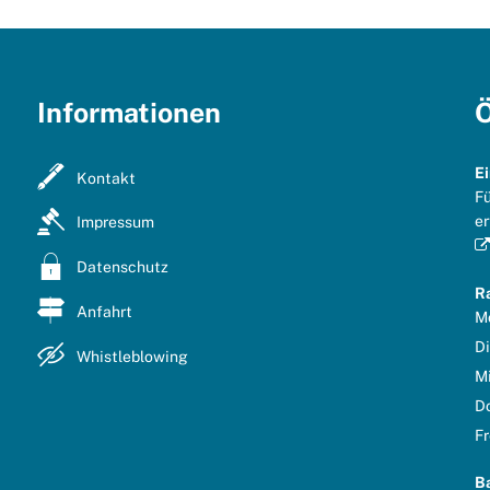
Informationen
Ö
E
Kontakt
Fü
er
Impressum
Datenschutz
R
Anfahrt
M
D
Whistleblowing
M
D
Fr
B