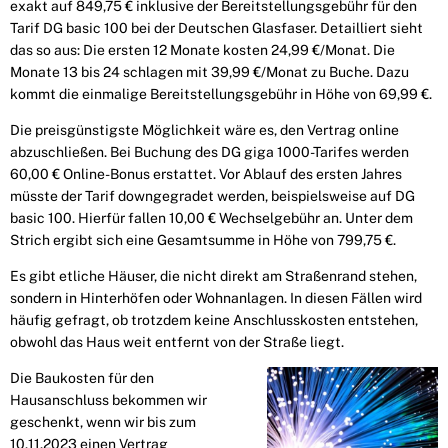
exakt auf 849,75 € inklusive der Bereitstellungsgebühr für den
Tarif DG basic 100 bei der Deutschen Glasfaser. Detailliert sieht
das so aus: Die ersten 12 Monate kosten 24,99 €/Monat. Die
Monate 13 bis 24 schlagen mit 39,99 €/Monat zu Buche. Dazu
kommt die einmalige Bereitstellungsgebühr in Höhe von 69,99 €.
Die preisgünstigste Möglichkeit wäre es, den Vertrag online
abzuschließen. Bei Buchung des DG giga 1000-Tarifes werden
60,00 € Online-Bonus erstattet. Vor Ablauf des ersten Jahres
müsste der Tarif downgegradet werden, beispielsweise auf DG
basic 100. Hierfür fallen 10,00 € Wechselgebühr an. Unter dem
Strich ergibt sich eine Gesamtsumme in Höhe von 799,75 €.
Es gibt etliche Häuser, die nicht direkt am Straßenrand stehen,
sondern in Hinterhöfen oder Wohnanlagen. In diesen Fällen wird
häufig gefragt, ob trotzdem keine Anschlusskosten entstehen,
obwohl das Haus weit entfernt von der Straße liegt.
Die Baukosten für den
Hausanschluss bekommen wir
geschenkt, wenn wir bis zum
10.11.2023 einen Vertrag