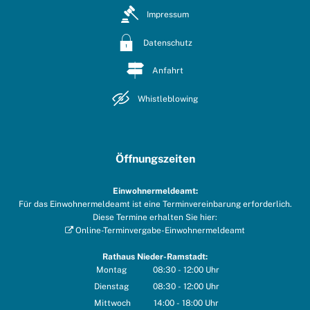
Impressum
Datenschutz
Anfahrt
Whistleblowing
Öffnungszeiten
Einwohnermeldeamt:
Für das Einwohnermeldeamt ist eine Terminvereinbarung erforderlich.
Diese Termine erhalten Sie hier:
Online-Terminvergabe-Einwohnermeldeamt
Rathaus Nieder-Ramstadt:
Montag
08:30
-
12:00
Uhr
Von 08:30 bis 12:00 Uhr
Dienstag
08:30
-
12:00
Uhr
Von 08:30 bis 12:00 Uhr
Mittwoch
14:00
-
18:00
Uhr