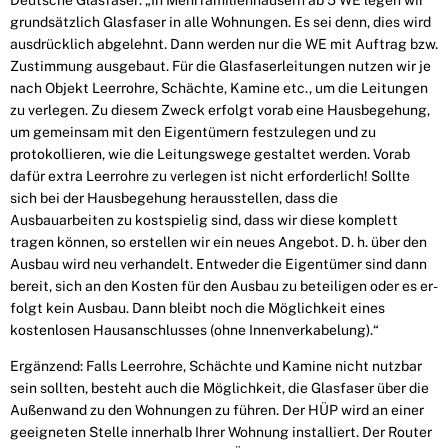
Deutsche Glasfaser: „In Mehrfamilienhäusern ab 5 WE legen wir
grundsätzlich Glas­faser in alle Wohnungen. Es sei denn, dies wird
ausdrücklich abgelehnt. Dann werden nur die WE mit Auftrag bzw.
Zustimmung ausgebaut. Für die Glasfaserleitungen nutzen wir je
nach Objekt Leerrohre, Schächte, Kamine etc., um die Leitungen
zu verlegen. Zu diesem Zweck erfolgt vorab eine Hausbegehung,
um gemeinsam mit den Eigentümern festzulegen und zu
protokollieren, wie die Leitungswege gestaltet werden. Vorab
dafür extra Leerrohre zu verlegen ist nicht erforderlich! Sollte
sich bei der Hausbegehung herausstellen, dass die
Ausbauarbeiten zu kostspielig sind, dass wir diese komplett
tragen können, so erstellen wir ein neues Angebot. D. h. über den
Ausbau wird neu verhandelt. Ent­weder die Eigentümer sind dann
bereit, sich an den Kosten für den Ausbau zu beteiligen oder es er­
folgt kein Ausbau. Dann bleibt noch die Möglichkeit eines
kostenlosen Hausanschlusses (ohne Innenverkabelung).“
Ergänzend: Falls Leerrohre, Schächte und Kamine nicht nutzbar
sein sollten, besteht auch die Mög­lichkeit, die Glasfaser über die
Außenwand zu den Wohnungen zu führen. Der HÜP wird an einer
geeigneten Stelle innerhalb Ihrer Wohnung installiert. Der Router