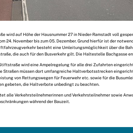
ße wird auf Höhe der Hausnummer 27 in Nieder-Ramstadt voll gesperrt
m 24. November bis zum 05. Dezember. Grund hierfür ist der notwen
aftfahrzeugverkehr besteht eine Umleitungsmöglichkeit über die Bah
traße, die auch für den Busverkehr gilt. Die Haltestelle Bachgasse ent
tiftstraße wird eine Ampelregelung für alle drei Zufahrten eingeric
se Straßen müssen dort umfangreiche Haltverbotsstrecken eingerich
leistung von Rettungswegen für Feuerwehr etc. sowie für die Busumlei
n gebeten, die Haltverbote unbedingt zu beachten.
ttet alle Verkehrsteilnehmerinnen und Verkehrsteilnehmer sowie An
inschränkungen während der Bauzeit.