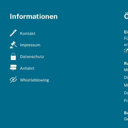
Informationen
Ö
E
Kontakt
Fü
er
Impressum
Datenschutz
R
Anfahrt
M
D
Whistleblowing
M
D
Fr
B
Kl
G