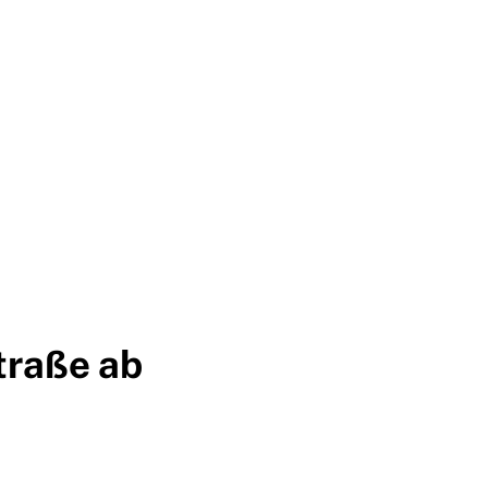
SUCHE
IT
STANDORT
traße ab