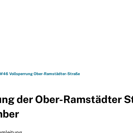
BÜRGER-SERVICE
FREIZE
W46 Vollsperrung Ober-Ramstädter-Straße
ung der Ober-Ramstädter S
mber
umleitung