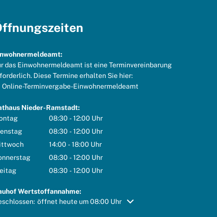
ffnungszeiten
inwohnermeldeamt:
r das Einwohnermeldeamt ist eine Terminvereinbarung
forderlich. Diese Termine erhalten Sie hier:
Online-Terminvergabe-Einwohnermeldeamt
athaus Nieder-Ramstadt:
ontag
08:30
-
12:00
Uhr
Von 08:30 bis 12:00 Uhr
ienstag
08:30
-
12:00
Uhr
Von 08:30 bis 12:00 Uhr
ittwoch
14:00
-
18:00
Uhr
Von 14:00 bis 18:00 Uhr
onnerstag
08:30
-
12:00
Uhr
Von 08:30 bis 12:00 Uhr
eitag
08:30
-
12:00
Uhr
Von 08:30 bis 12:00 Uhr
auhof Wertstoffannahme:
icken, um weitere Öffnungs- oder Schließzeiten auszublenden
eschlossen:
öffnet heute um 08:00 Uhr