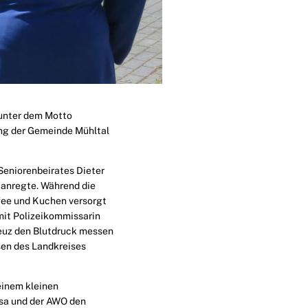
 unter dem Motto
ng der Gemeinde Mühltal
eniorenbeirates Dieter
 anregte. Während die
fee und Kuchen versorgt
mit Polizeikommissarin
euz den Blutdruck messen
sen des Landkreises
 einem kleinen
isa und der AWO den