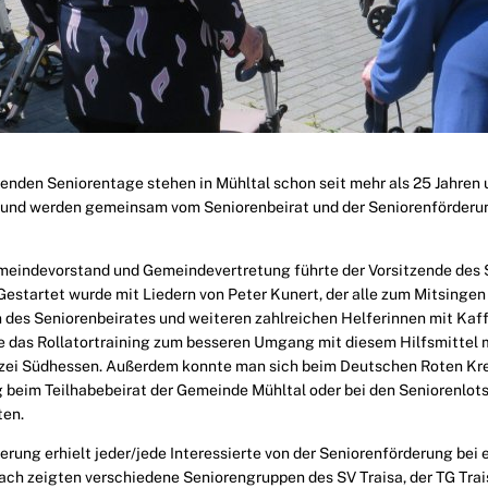
ndenden Seniorentage stehen in Mühltal schon seit mehr als 25 Jahren
“ und werden gemeinsam vom Seniorenbeirat und der Seniorenförderu
eindevorstand und Gemeindevertretung führte der Vorsitzende des S
estartet wurde mit Liedern von Peter Kunert, der alle zum Mitsingen
n des Seniorenbeirates und weiteren zahlreichen Helferinnen mit Kaf
 das Rollatortraining zum besseren Umgang mit diesem Hilfsmittel 
lizei Südhessen. Außerdem konnte man sich beim Deutschen Roten Kr
g beim Teilhabebeirat der Gemeinde Mühltal oder bei den Seniorenlot
ten.
ierung erhielt jeder/jede Interessierte von der Seniorenförderung bei
ch zeigten verschiedene Seniorengruppen des SV Traisa, der TG Tra