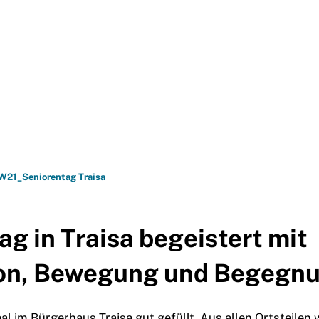
BÜRGER-SERVICE
FREIZE
W21_Seniorentag Traisa
ag in Traisa begeistert mit
ion, Bewegung und Begegn
al im Bürgerhaus Traisa gut gefüllt. Aus allen Ortsteilen