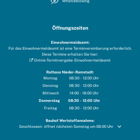
Whistleblowing
Öffnungszeiten
Einwohnermeldeamt:
Für das Einwohnermeldeamt ist eine Terminvereinbarung erforderlich.
Diese Termine erhalten Sie hier:
Online-Terminvergabe-Einwohnermeldeamt
Rathaus Nieder-Ramstadt:
Montag
08:30
-
12:00
Uhr
Von 08:30 bis 12:00 Uhr
Dienstag
08:30
-
12:00
Uhr
Von 08:30 bis 12:00 Uhr
Mittwoch
14:00
-
18:00
Uhr
Von 14:00 bis 18:00 Uhr
Donnerstag
08:30
-
12:00
Uhr
Von 08:30 bis 12:00 Uhr
Freitag
08:30
-
12:00
Uhr
Von 08:30 bis 12:00 Uhr
Bauhof Wertstoffannahme:
Klicken, um weitere Öffnungs- oder Schließzeiten auszublenden
Geschlossen:
öffnet nächsten Samstag um 08:00 Uhr