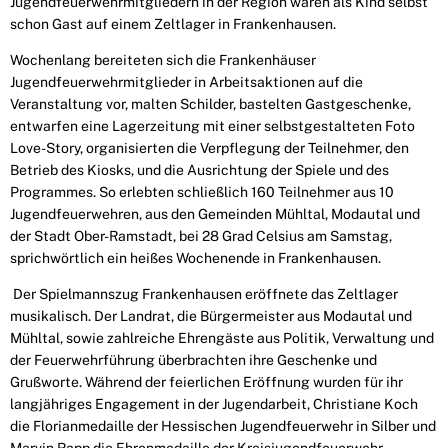
Jugendfeuerwehrmitgliedern in der Region waren als Kind selbst
schon Gast auf einem Zeltlager in Frankenhausen.
Wochenlang bereiteten sich die Frankenhäuser
Jugendfeuerwehrmitglieder in Arbeitsaktionen auf die
Veranstaltung vor, malten Schilder, bastelten Gastgeschenke,
entwarfen eine Lagerzeitung mit einer selbstgestalteten Foto
Love-Story, organisierten die Verpflegung der Teilnehmer, den
Betrieb des Kiosks, und die Ausrichtung der Spiele und des
Programmes. So erlebten schließlich 160 Teilnehmer aus 10
Jugendfeuerwehren, aus den Gemeinden Mühltal, Modautal und
der Stadt Ober-Ramstadt, bei 28 Grad Celsius am Samstag,
sprichwörtlich ein heißes Wochenende in Frankenhausen.
Der Spielmannszug Frankenhausen eröffnete das Zeltlager
musikalisch. Der Landrat, die Bürgermeister aus Modautal und
Mühltal, sowie zahlreiche Ehrengäste aus Politik, Verwaltung und
der Feuerwehrführung überbrachten ihre Geschenke und
Grußworte. Während der feierlichen Eröffnung wurden für ihr
langjähriges Engagement in der Jugendarbeit, Christiane Koch
die Florianmedaille der Hessischen Jugendfeuerwehr in Silber und
Marvin Rapp die Ehrenmedaille der Kreisjugendfeuerwehr