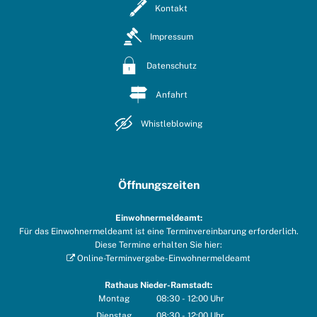
Kontakt
Impressum
Datenschutz
Anfahrt
Whistleblowing
Öffnungszeiten
Einwohnermeldeamt:
Für das Einwohnermeldeamt ist eine Terminvereinbarung erforderlich.
Diese Termine erhalten Sie hier:
Online-Terminvergabe-Einwohnermeldeamt
Rathaus Nieder-Ramstadt:
Montag
08:30
-
12:00
Uhr
Von 08:30 bis 12:00 Uhr
Dienstag
08:30
-
12:00
Uhr