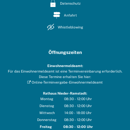
Datenschutz
Anfahrt
Whistleblowing
Öffnungszeiten
Einwohnermeldeamt:
Für das Einwohnermeldeamt ist eine Terminvereinbarung erforderlich.
Diese Termine erhalten Sie hier:
Online-Terminvergabe-Einwohnermeldeamt
Rathaus Nieder-Ramstadt:
Montag
08:30
-
12:00
Uhr
Von 08:30 bis 12:00 Uhr
Dienstag
08:30
-
12:00
Uhr
Von 08:30 bis 12:00 Uhr
Mittwoch
14:00
-
18:00
Uhr
Von 14:00 bis 18:00 Uhr
Donnerstag
08:30
-
12:00
Uhr
Von 08:30 bis 12:00 Uhr
Freitag
08:30
-
12:00
Uhr