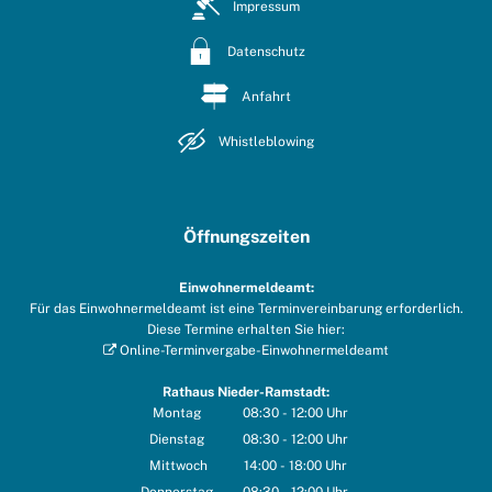
Impressum
Datenschutz
Anfahrt
Whistleblowing
Öffnungszeiten
Einwohnermeldeamt:
Für das Einwohnermeldeamt ist eine Terminvereinbarung erforderlich.
Diese Termine erhalten Sie hier:
Online-Terminvergabe-Einwohnermeldeamt
Rathaus Nieder-Ramstadt:
Montag
08:30
-
12:00
Uhr
Von 08:30 bis 12:00 Uhr
Dienstag
08:30
-
12:00
Uhr
Von 08:30 bis 12:00 Uhr
Mittwoch
14:00
-
18:00
Uhr
Von 14:00 bis 18:00 Uhr
Donnerstag
08:30
-
12:00
Uhr